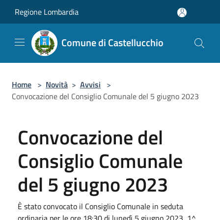
Salta al contenuto principale
Regione Lombardia
Comune di Castellucchio
Home
>
Novità
>
Avvisi
>
Convocazione del Consiglio Comunale del 5 giugno 2023
Convocazione del
Consiglio Comunale
del 5 giugno 2023
È stato convocato il Consiglio Comunale in seduta
ordinaria per le ore 18:30 di lunedì 5 giugno 2023, 1^