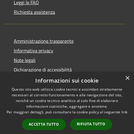
Leggi le FAQ
Richiesta assistenza
Amministrazione trasparente
Informativa privacy
Note legali
Dichiarazione di accessibilità
×
Obiettivi di accessibilità
Informazioni sui cookie
Questo sito web utilizza cookie tecnici e assimilati strettamente
necessari al corretto funzionamento e alla navigazione del sito,
nonché un cookie tecnico analitico al solo fine di elaborare
informazioni statistiche, aggregate e anonime.
RSS
Copyright © 2026 • Comune di
Per maggiori dettagli, può consultare la cookie policy al seguente
link
Accessibilità
Castellucchio • Powered by
Privacy
Municipium
Accesso
•
RIFIUTA TUTTO
ACCETTA TUTTO
Cookie
redazione