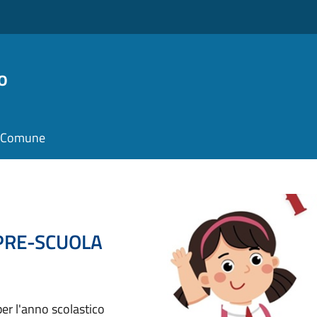
o
il Comune
di PRE-SCUOLA
er l'anno scolastico