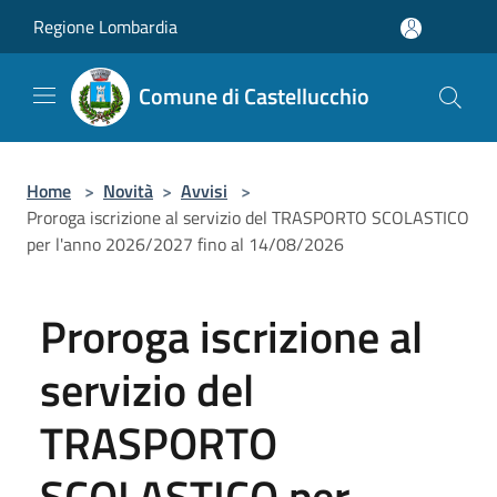
Salta al contenuto principale
Regione Lombardia
Comune di Castellucchio
Home
>
Novità
>
Avvisi
>
Proroga iscrizione al servizio del TRASPORTO SCOLASTICO
per l'anno 2026/2027 fino al 14/08/2026
Proroga iscrizione al
servizio del
TRASPORTO
SCOLASTICO per