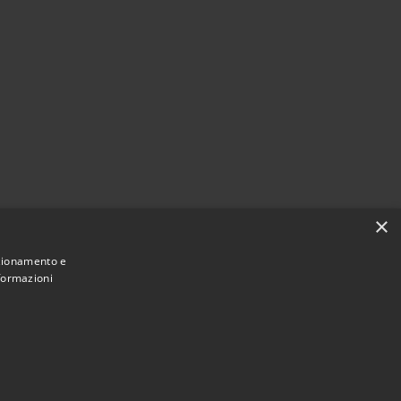
×
nzionamento e
nformazioni
Municipium
Accesso
une di Castellucchio • Powered by
•
redazione