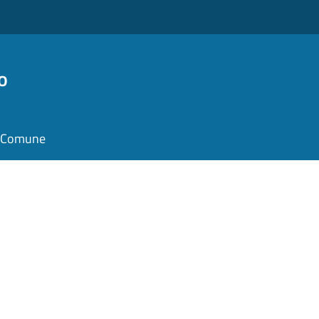
o
il Comune