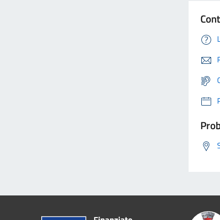
Cont
Prob