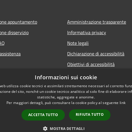
ione appuntamento
Amministrazione trasparente
one disservizio
Informativa privacy
FAQ
Note legali
 assistenza
Dichiarazione di accessibilità
Obiettivi di accessibilità
Informazioni sui cookie
web utilizza cookie tecnici e assimilati strettamente necessari al corretto fu
azione del sito, nonché un cookie tecnico analitico al solo fine di elaborare i
statistiche, aggregate e anonime.
Per maggiori dettagli, può consultare la cookie policy al seguente
link
RIFIUTA TUTTO
ACCETTA TUTTO
l sito
Copyright © 2026 • Com
MOSTRA DETTAGLI