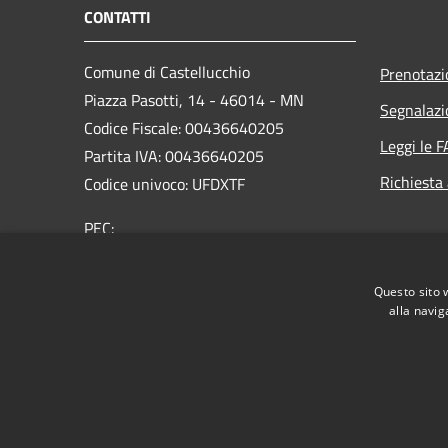
CONTATTI
Comune di Castellucchio
Prenotaz
Piazza Pasotti, 14 - 46014 - MN
Segnalazi
Codice Fiscale: 00436640205
Leggi le 
Partita IVA: 00436640205
Richiesta
Codice univoco: UFDXTF
PEC:
comune.castellucchio@pec.regione.lombardia.it
Centralino Unico: +39 0376 4343200
Questo sito 
alla navig
RSS
Accessibilità
Privacy
Cookie
Mappa de